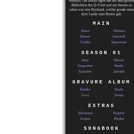
Shibuya. Die Blicke lagen alle auf dem große
Bildschirm des Q-Front und auf diesem zu
sehen war eine Boyband, welche gerade eines
ihrer Lieder zum Besten gab.
MAIN
Home
Webmiss
Partner
Linkstuff
Credits
Impressum
SEASON 01
Story
Glossar
Songwriter
Bands
Episoden
Specials
GRAVURE ALBUM
Kimiko
Bands
Love
Group
EXTRAS
Sidecharas
Projekte
Swapex
Playlist
SONGBOOK