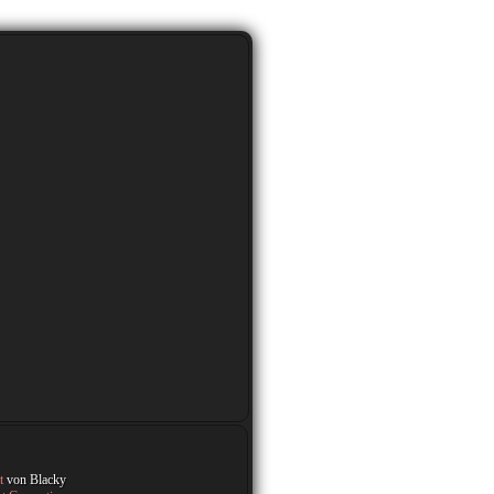
st
von Blacky