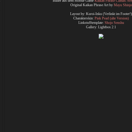
n
Bilder aus dem Mobile Game
Kaikan Phrase Climax Nex
Original Kaikan Phrase Art by
Mayu Shinjo
Layout by: Kuroi-Inku (Verlinkt im Footer!)
Charakterskin:
Pink Pearl (alte Version)
Linkstufftemplate:
Shojo Senshu
Gallery: Lightbox 2.1